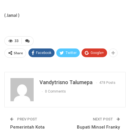
( Jamal )
33
Share
Facebook
Twitter
Google+
Vandytrisno Talumepa
478 Posts
0 Comments
PREV POST
NEXT POST
Pemerintah Kota
Bupati Minsel Franky