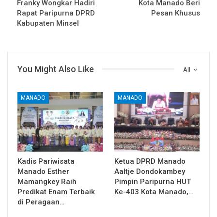
Franky Wongkar Hadiri
Kota Manado Beri
Rapat Paripurna DPRD
Pesan Khusus
Kabupaten Minsel
You Might Also Like
All
MANADO
MANADO
Kadis Pariwisata
Ketua DPRD Manado
Manado Esther
Aaltje Dondokambey
Mamangkey Raih
Pimpin Paripurna HUT
Predikat Enam Terbaik
Ke-403 Kota Manado,…
di Peragaan…