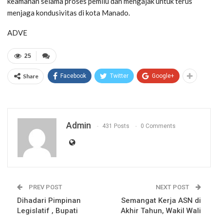
keamanan selama proses pemilu dan mengajak untuk terus
menjaga kondusivitas di kota Manado.
ADVE
25
Share
Facebook
Twitter
Google+
Admin
431 Posts
0 Comments
PREV POST
NEXT POST
Dihadari Pimpinan
Semangat Kerja ASN di
Legislatif , Bupati
Akhir Tahun, Wakil Wali