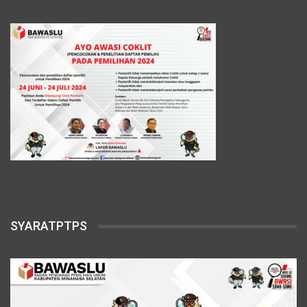
SYARATPTPS