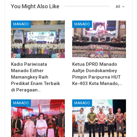
You Might Also Like
All
MANADO
MANADO
Kadis Pariwisata
Ketua DPRD Manado
Manado Esther
Aaltje Dondokambey
Mamangkey Raih
Pimpin Paripurna HUT
Predikat Enam Terbaik
Ke-403 Kota Manado,…
di Peragaan…
MANADO
MANADO