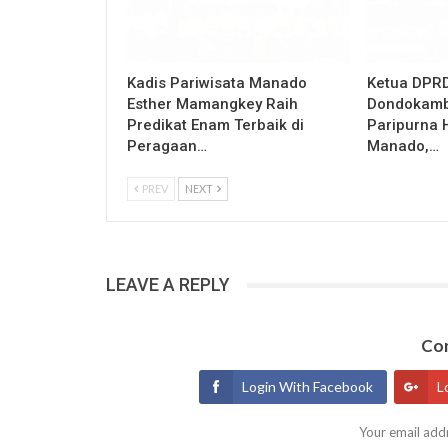
Kadis Pariwisata Manado
Ketua DPRD
Esther Mamangkey Raih
Dondokamb
Predikat Enam Terbaik di
Paripurna 
Peragaan…
Manado,…
PREV
NEXT
LEAVE A REPLY
Con
Login With Facebook
L
Your email addr