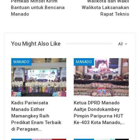
Pemkab Minsel Kirim
Walikota dan Wakil
Bantuan untuk Bencana
Walikota Laksanakan
Manado
Rapat Teknis
You Might Also Like
All
MANADO
MANADO
Kadis Pariwisata
Ketua DPRD Manado
Manado Esther
Aaltje Dondokambey
Mamangkey Raih
Pimpin Paripurna HUT
Predikat Enam Terbaik
Ke-403 Kota Manado,…
di Peragaan…