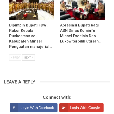
Dipimpin Bupati FDW ,
Apresiasi Bupati bagi
Rakor Kepala
ASN Dinas Kominfo
Puskesmas se-
Minsel Excelsis Deo
Kabupaten Minsel
Lukow terpilih utusan…
Penguatan manajerial…
PREV
NEXT
LEAVE A REPLY
Connect with:
Login With Facebook
Login With Google