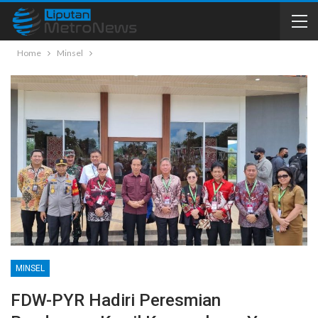
Home
Minsel
MINSEL
FDW-PYR Hadiri Peresmian