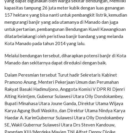
yang dapat digunakan oleh warga sekitar bendungan, Memiliki
kapasitas tampung 26 juta meter kubik dengan luas genangan
157 hektare yang bisa nanti untuk pembangkit listrik, kemudian
mengurangi banjir yang ada utamanya di Manado dan juga
untuk pertanian, pembangunan Bendungan Kuwil Kawangkoan
dilatarbelakangi oleh peristiwa banjir bandang yang melanda
Kota Manado pada tahun 2014 yang lalu.
Melalui bendungan tersebut, diharapkan potensi banjir di Kota
Manado dan sekitarnya dapat direduksi dengan baik.
Dalam Peresmian tersebut Turut hadir Sekretaris Kabinet
Pramono Anung, Menteri Pekerjaan Umum dan Perumahan
Rakyat Basuki Hadimuljono, Anggota Komisi V DPR RI Djenri
Alting Keintjem, Gubenur Sulawesi Utara Olly Dondokambey,
Bupati Minahasa Utara Joune Ganda, Direktur Utama Wijaya
Karya Agung Budi Waskito, dan Direktur Utama Nindya Karya
Haedar A. KarimGubernur Sulawesi Utara Olly Dondokambey
SE, Wakil Gubernur Sulawesi Utara Drs Steven Kandouw,
Pangdam XIII/Merdeka Mayjen TNI Alfret Denny Djoike