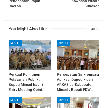
Pendapatan Pajak
Kawasan Wisata
Daerah
Bunaken
You Might Also Like
All
MINSEL
MINSEL
Perkuat Komitmen
Percepatan Sinkronisasi
Pelayanan Publik ,
Aplikasi Dapodik dan
Bupati Minsel hadiri
ARKAS se-Kabupaten
Entry Meeting Opini…
Minsel , Bupati FDW…
MINSEL
MINSEL