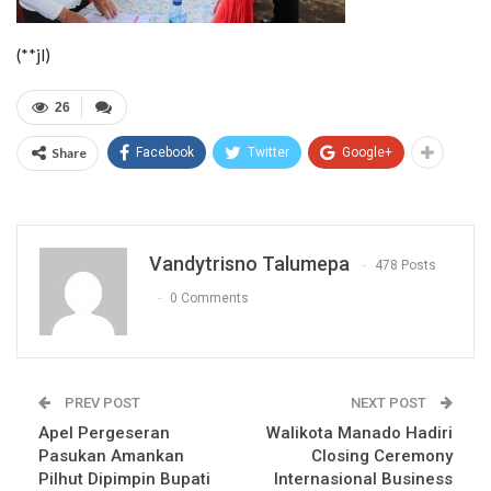
(**jl)
26
Share
Facebook
Twitter
Google+
Vandytrisno Talumepa
478 Posts
0 Comments
PREV POST
NEXT POST
Apel Pergeseran
Walikota Manado Hadiri
Pasukan Amankan
Closing Ceremony
Pilhut Dipimpin Bupati
Internasional Business