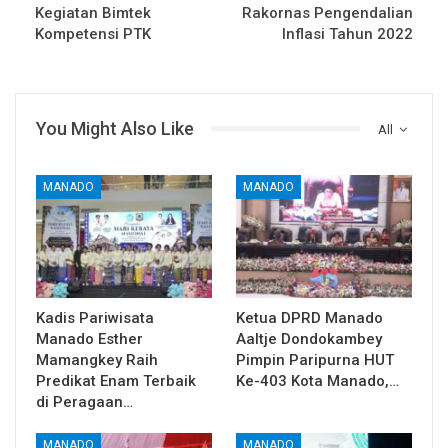
Kegiatan Bimtek
Rakornas Pengendalian
Kompetensi PTK
Inflasi Tahun 2022
You Might Also Like
All
MANADO
MANADO
Kadis Pariwisata
Ketua DPRD Manado
Manado Esther
Aaltje Dondokambey
Mamangkey Raih
Pimpin Paripurna HUT
Predikat Enam Terbaik
Ke-403 Kota Manado,…
di Peragaan…
MANADO
MANADO