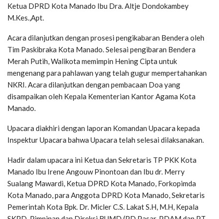
Ketua DPRD Kota Manado Ibu Dra. Altje Dondokambey
M.Kes.,Apt.
Acara dilanjutkan dengan prosesi pengikabaran Bendera oleh
Tim Paskibraka Kota Manado. Selesai pengibaran Bendera
Merah Putih, Walikota memimpin Hening Cipta untuk
mengenang para pahlawan yang telah gugur mempertahankan
NKRI. Acara dilanjutkan dengan pembacaan Doa yang
disampaikan oleh Kepala Kementerian Kantor Agama Kota
Manado.
Upacara diakhiri dengan laporan Komandan Upacara kepada
Inspektur Upacara bahwa Upacara telah selesai dilaksanakan.
Hadir dalam upacara ini Ketua dan Sekretaris TP PKK Kota
Manado Ibu Irene Angouw Pinontoan dan Ibu dr. Merry
Sualang Mawardi, Ketua DPRD Kota Manado, Forkopimda
Kota Manado, para Anggota DPRD Kota Manado, Sekretaris
Pemerintah Kota Bpk. Dr. Micler C.S. Lakat S.H, M.H, Kepala
SKPD, Pimpinan dan Direksi BUMD (PD Pasar, PDAM dan PT