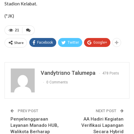
Stadion Kelabat.
(*JK)
21
Share
Facebook
Twitter
Google+
Vandytrisno Talumepa
478 Posts
0 Comments
PREV POST
NEXT POST
Penyelenggaraan
AA Hadiri Kegiatan
Layanan Manado HUB,
Verifikasi Lapangan
Walikota Berharap
Secara Hybrid