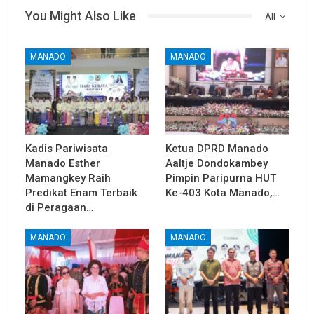
You Might Also Like
All
MANADO
MANADO
Kadis Pariwisata
Ketua DPRD Manado
Manado Esther
Aaltje Dondokambey
Mamangkey Raih
Pimpin Paripurna HUT
Predikat Enam Terbaik
Ke-403 Kota Manado,…
di Peragaan…
MANADO
MANADO