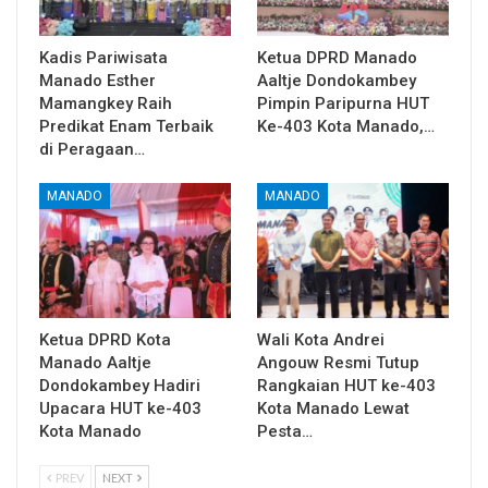
Kadis Pariwisata
Ketua DPRD Manado
Manado Esther
Aaltje Dondokambey
Mamangkey Raih
Pimpin Paripurna HUT
Predikat Enam Terbaik
Ke-403 Kota Manado,…
di Peragaan…
MANADO
MANADO
Ketua DPRD Kota
Wali Kota Andrei
Manado Aaltje
Angouw Resmi Tutup
Dondokambey Hadiri
Rangkaian HUT ke-403
Upacara HUT ke-403
Kota Manado Lewat
Kota Manado
Pesta…
PREV
NEXT