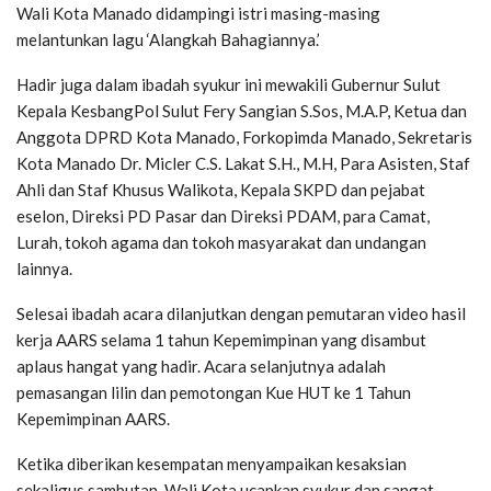
Wali Kota Manado didampingi istri masing-masing
melantunkan lagu ‘Alangkah Bahagiannya.’
Hadir juga dalam ibadah syukur ini mewakili Gubernur Sulut
Kepala KesbangPol Sulut Fery Sangian S.Sos, M.A.P, Ketua dan
Anggota DPRD Kota Manado, Forkopimda Manado, Sekretaris
Kota Manado Dr. Micler C.S. Lakat S.H., M.H, Para Asisten, Staf
Ahli dan Staf Khusus Walikota, Kepala SKPD dan pejabat
eselon, Direksi PD Pasar dan Direksi PDAM, para Camat,
Lurah, tokoh agama dan tokoh masyarakat dan undangan
lainnya.
Selesai ibadah acara dilanjutkan dengan pemutaran video hasil
kerja AARS selama 1 tahun Kepemimpinan yang disambut
aplaus hangat yang hadir. Acara selanjutnya adalah
pemasangan lilin dan pemotongan Kue HUT ke 1 Tahun
Kepemimpinan AARS.
Ketika diberikan kesempatan menyampaikan kesaksian
sekaligus sambutan, Wali Kota ucapkan syukur dan sangat