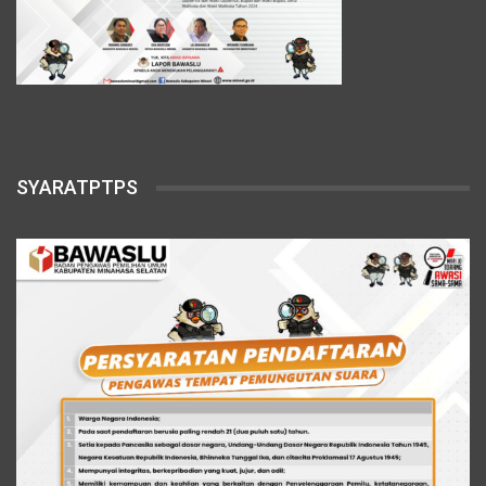
SYARATPTPS