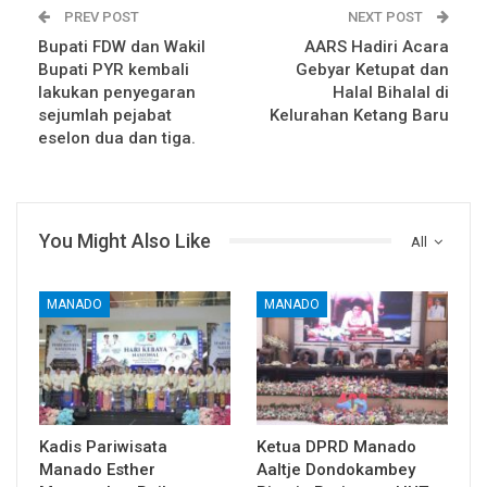
PREV POST
NEXT POST
Bupati FDW dan Wakil
AARS Hadiri Acara
Bupati PYR kembali
Gebyar Ketupat dan
lakukan penyegaran
Halal Bihalal di
sejumlah pejabat
Kelurahan Ketang Baru
eselon dua dan tiga.
You Might Also Like
All
MANADO
MANADO
Kadis Pariwisata
Ketua DPRD Manado
Manado Esther
Aaltje Dondokambey