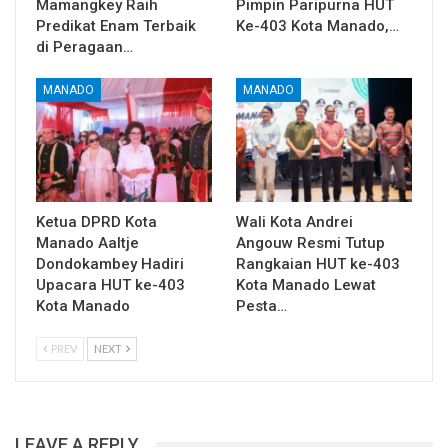
Mamangkey Raih
Pimpin Paripurna HUT
Predikat Enam Terbaik
Ke-403 Kota Manado,…
di Peragaan…
MANADO
MANADO
Ketua DPRD Kota
Wali Kota Andrei
Manado Aaltje
Angouw Resmi Tutup
Dondokambey Hadiri
Rangkaian HUT ke-403
Upacara HUT ke-403
Kota Manado Lewat
Kota Manado
Pesta…
PREV
NEXT
LEAVE A REPLY