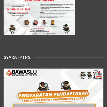
SYARATPTPS