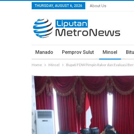
THURSDAY, AUGUST 6, 2026
About Us
Manado
Pemprov Sulut
Minsel
Bit
Home
Minsel
Bupati FDW Pimpin Rakor dan Evaluasi Ber