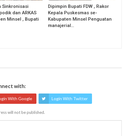
 Sinkronisasi
Dipimpin Bupati FDW , Rakor
apodik dan ARKAS
Kepala Puskesmas se-
en Minsel , Bupati
Kabupaten Minsel Penguatan
manajerial…
nect with:
ogin With Google
Login With Twitter
ess will not be published.