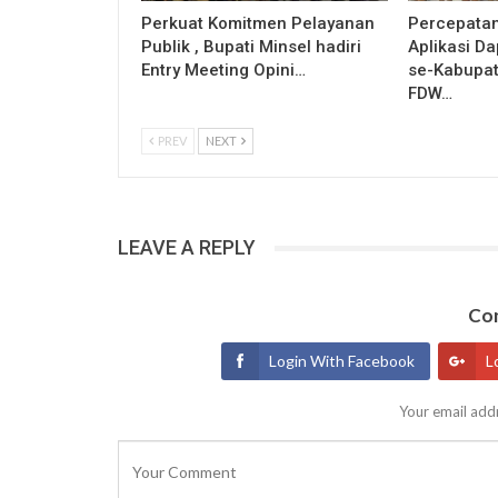
Perkuat Komitmen Pelayanan
Percepatan
Publik , Bupati Minsel hadiri
Aplikasi D
Entry Meeting Opini…
se-Kabupat
FDW…
PREV
NEXT
LEAVE A REPLY
Con
Login With Facebook
L
Your email addr