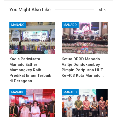
You Might Also Like
All
MANADO
MANADO
Kadis Pariwisata
Ketua DPRD Manado
Manado Esther
Aaltje Dondokambey
Mamangkey Raih
Pimpin Paripurna HUT
Predikat Enam Terbaik
Ke-403 Kota Manado,…
di Peragaan…
MANADO
MANADO