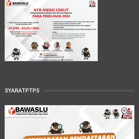
SYARATPTPS