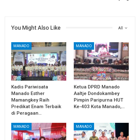
You Might Also Like
All
MANADO
MANADO
Kadis Pariwisata
Ketua DPRD Manado
Manado Esther
Aaltje Dondokambey
Mamangkey Raih
Pimpin Paripurna HUT
Predikat Enam Terbaik
Ke-403 Kota Manado,…
di Peragaan…
MANADO
MANADO