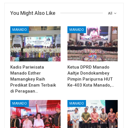
You Might Also Like
All
MANADO
MANADO
Kadis Pariwisata
Ketua DPRD Manado
Manado Esther
Aaltje Dondokambey
Mamangkey Raih
Pimpin Paripurna HUT
Predikat Enam Terbaik
Ke-403 Kota Manado,…
di Peragaan…
MANADO
MANADO