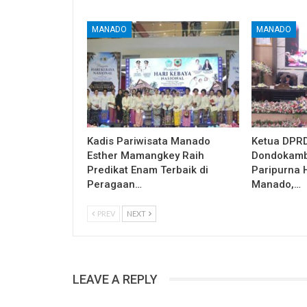
MANADO
MANADO
Kadis Pariwisata Manado
Ketua DPRD
Esther Mamangkey Raih
Dondokamb
Predikat Enam Terbaik di
Paripurna 
Peragaan…
Manado,…
PREV
NEXT
LEAVE A REPLY