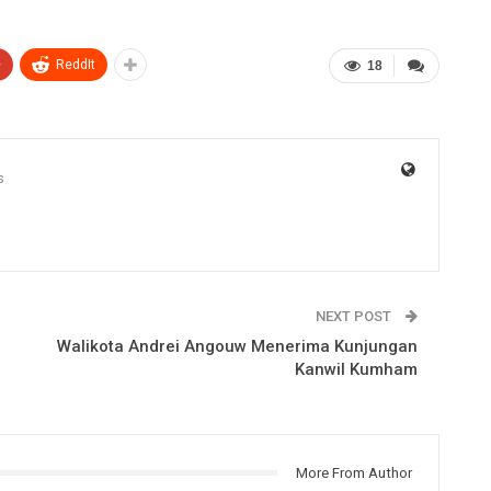
+
ReddIt
18
s
NEXT POST
Walikota Andrei Angouw Menerima Kunjungan
Kanwil Kumham
More From Author