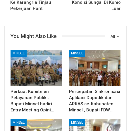
Ke Karangria Tinjau
Kondisi Sungai Di Komo
Pekerjaan Parit
Luar
You Might Also Like
All
MINSEL
MINSEL
Perkuat Komitmen
Percepatan Sinkronisasi
Pelayanan Publik ,
Aplikasi Dapodik dan
Bupati Minsel hadiri
ARKAS se-Kabupaten
Entry Meeting Opini…
Minsel , Bupati FDW…
MINSEL
MINSEL