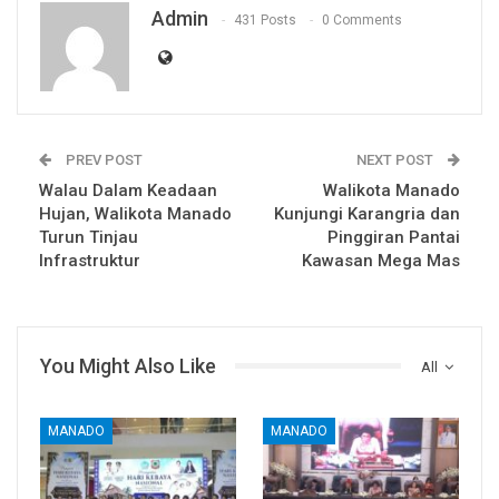
Admin
431 Posts
0 Comments
PREV POST
NEXT POST
Walau Dalam Keadaan
Walikota Manado
Hujan, Walikota Manado
Kunjungi Karangria dan
Turun Tinjau
Pinggiran Pantai
Infrastruktur
Kawasan Mega Mas
You Might Also Like
All
MANADO
MANADO