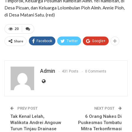
Timporok, Keluarga Posumah Rambitan Almh. Yel Rambitan, di
Desa Picuan, dan Keluarga Lolombulan Pioh Almh. Annie Pioh,
di Desa Matani Satu. (red)
20
Share
Facebook
Twitter
Google+
Admin
431 Posts
0 Comments
PREV POST
NEXT POST
Tak Kenal Lelah,
6 Orang Nakes Di
Walikota Andrei Angouw
Puskesmas Tombatu
Turun Tinjau Drainase
Mitra Terkonfirmasi