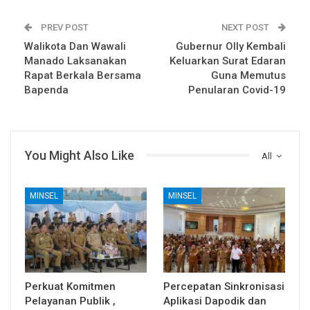
PREV POST
NEXT POST
Walikota Dan Wawali
Gubernur Olly Kembali
Manado Laksanakan
Keluarkan Surat Edaran
Rapat Berkala Bersama
Guna Memutus
Bapenda
Penularan Covid-19
You Might Also Like
All
MINSEL
MINSEL
Perkuat Komitmen
Percepatan Sinkronisasi
Pelayanan Publik ,
Aplikasi Dapodik dan