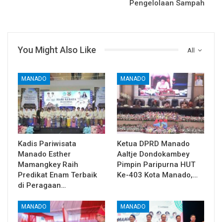
Pengelolaan Sampah
You Might Also Like
All
MANADO
MANADO
Kadis Pariwisata
Ketua DPRD Manado
Manado Esther
Aaltje Dondokambey
Mamangkey Raih
Pimpin Paripurna HUT
Predikat Enam Terbaik
Ke-403 Kota Manado,…
di Peragaan…
MANADO
MANADO