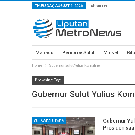
THURSDAY, AUGUST 6, 2026
About Us
Manado
Pemprov Sulut
Minsel
Bit
Home
Gubernur Sulut Yulius Komaling
Browsing Tag
Gubernur Sulut Yulius Kom
Gubernur Yul
SULAWESI UTARA
Presiden saa