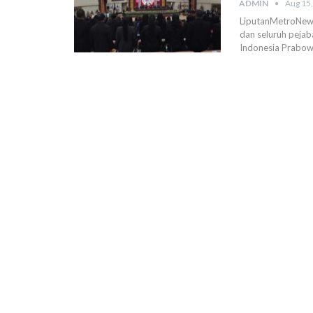
ADMIN
Aug 15
LiputanMetroNews 
dan seluruh peja
Indonesia Prabowo