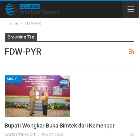
Home
FDW-PYR
Browsing Tag
FDW-PYR
MINSEL
Bupati Wongkar Buka Bimtek dari Kemenpar
VANDYTRISNO TALUMEPA
Feb 27, 2023